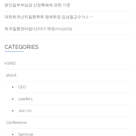
본인일부부담금 산정특례에 관한 기준
대한희귀난치질환학회 명예회장 김성철교수 [1,2,⋯
희귀질환관리법(13667).제정20151229
CATEGORIES
KSRID
about
CEO
Leaders
Join Us
Conference
Seminar