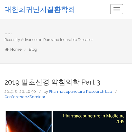
대한희귀난치질환학회
Toggle
Navigati
.....
Recently Advances in Rare and Incurable Diseases
Home
Blog
2019 말초신경 약침의학 Part 3
2019. 8. 26. 16:50
by
Pharmacopuncture Research Lab
Conference/Seminar