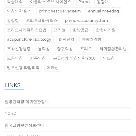
학술대회
아틀라스 오브 사이언스
Primo
원광대
약침의학 원리
primo vascuar system
annual meeting
김성철
프리모세라퓨틱스
primo vascular system
프리모세라퓨틱스요법
프리코
한방응급
합형이기혈
acupuncture radiology
희귀난치
자하거약침
포착신경병증
봉약침
당귀약침
프리모
희귀질환관리법
오공약침
사독약침
근골격계 약침의학 2018
약도침
말초신경 약침의학
메카신
LINKS
질병관리청 희귀질환정보
NORD
한국질병분류정보센터